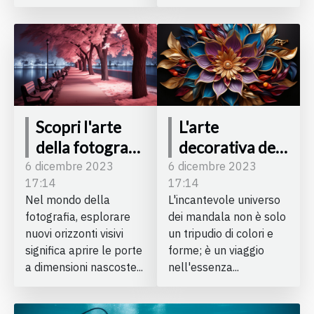
Scopri l'arte
L'arte
della fotografia
decorativa dei
a infrarossi
mandala:
6 dicembre 2023
6 dicembre 2023
17:14
17:14
meditazione e
Nel mondo della
L'incantevole universo
creatività
fotografia, esplorare
dei mandala non è solo
nuovi orizzonti visivi
un tripudio di colori e
significa aprire le porte
forme; è un viaggio
a dimensioni nascoste...
nell'essenza...