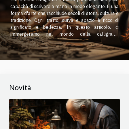
capacità di scrivere a mano in modo elegante. È una
forma d'arte che racchiude secoli di storia, cultura e
tradizione. Ogni tratto, curva e spazio è ricco di
significato e bellezza. In questo articolo, ci
immergeremo nel mondo della calligrafia,
scoprendo il fascino e la maestosità nascosti dietro
ogni pennellata. Sia che siate amanti dell'arte,
appassionati di scrittura o semplicemente curiosi di
scoprire nuove discipline artistiche, vi invitiamo a
esplorare con noi la magia e l'eleganza della
calligrafia. Lasciatevi guidare in un viaggio alla
scoperta di come, attraverso la calligrafia,
Novità
possiamo esprimere emozioni profonde e
connetterci con una parte più intima della nostra
creatività. Preparatevi a riscoprire il valore della...