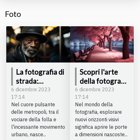
Foto
La fotografia di
Scopri l'arte
strada:
della fotografia
catturare
a infrarossi
6 dicembre 2023
6 dicembre 2023
17:14
17:14
l'anima della
Nel cuore pulsante
Nel mondo della
città
delle metropoli, tra il
fotografia, esplorare
vociare della folla e
nuovi orizzonti visivi
l'incessante movimento
significa aprire le porte
urbano, nasce...
a dimensioni nascoste...